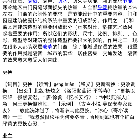
具有保温、
隔热
、隔声、
防水
、防火等功能，新的要求
节能
，
寒冷地区由门窗缝隙而损失的热量，占全部
采暖
耗热量的25%
左右。门窗的密闭性的要求，是节能设计中的重要内容。门和
窗是建筑物围护结构系统中重要的组成部分。作用之二:门和
窗又是建筑造型的重要组成部分（虚实对比、韵律艺术效果，
起着重要的作用）所以它们的形状、尺寸、比例、排列、、色
彩、造型等对建筑的整体造型都要很大的影响。作用之三：现
在很多人都装双层
玻璃
的门窗，除了能增强保温的效果，很重
要的作用就是隔音，城市的繁华，居住密集，交通发达，隔音
的效果愈来愈受人们青睐。
更换
【词目】更换 【读音】gēng huàn 【释义】更新替换；更改调
换。 【出处】北魏·杨炫之 《洛阳伽蓝记·平等寺》：“更换以
它绵，俄然复湿。” 唐·徐夤 《忆长安行》：“钟鼓煎催人自
急，侯王更换恨难胜。” 【示例】《古今小说·吴保安弃家赎
友》：“教他洗沐过了，将新衣与他更换。” 冰心《寄小读
者》十三：“我忽然恨松柏为何要冬青，否则到底也有个红白
绿黄的更换点缀。”
业主