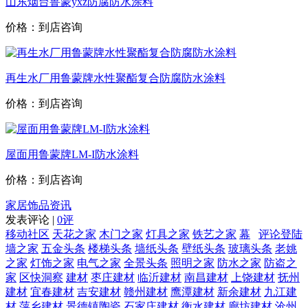
山东烟台鲁蒙yxz防腐防水涂料
价格：到店咨询
再生水厂用鲁蒙牌水性聚酯复合防腐防水涂料
价格：到店咨询
屋面用鲁蒙牌LM-I防水涂料
价格：到店咨询
家居饰品资讯
发表评论 |
0评
移动社区
天花之家
木门之家
灯具之家
铁艺之家
幕
评论登陆
墙之家
五金头条
楼梯头条
墙纸头条
壁纸头条
玻璃头条
老姚
之家
灯饰之家
电气之家
全景头条
照明之家
防水之家
防盗之
家
区快洞察
建材
枣庄建材
临沂建材
南昌建材
上饶建材
抚州
建材
宜春建材
吉安建材
赣州建材
鹰潭建材
新余建材
九江建
材
萍乡建材
景德镇陶瓷
石家庄建材
衡水建材
廊坊建材
沧州