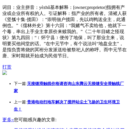
词目：业主拼音：yèzhǔ基本解释：[owner;proprietor]指拥有产
业或企业所有权的人。引证解释：指产业的所有者。清褚人获
《坚瓠十集·揽田》：“崇明佃户揽田，先以鸡鸭送业主，此通
例也。”《儒林外史》第十六回：“我赌气不卖给他，他就下一
个毒，串出上手业主拿原价来赎我的。”《二十年目睹之怪现
状》第九四回：“﹝怀宁县﹞便传了地保，叫了那业主来，说
明要买他祠堂的话。”在中元节中，有个说法叫“地盘业主”，
是指负责将烧的冥祔分发派送给被祭祀人的称呼。而中元节在
唐、宋时期就开始成为民俗节日。
打赏
下一篇:
无接缝滑触线价格请咨询山东腾云无接缝安全滑触线厂
家
上一篇:
贵港电动扫地车解决了搅拌站尘土飞扬的卫生环境卫
生！
更多»
您可能感兴趣的文章: