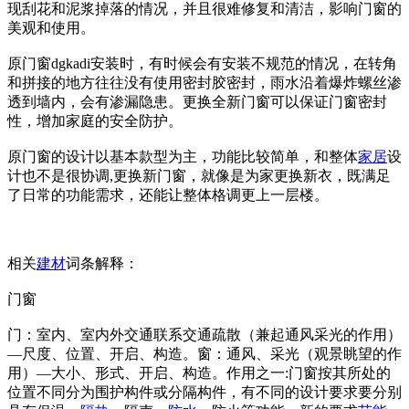
现刮花和泥浆掉落的情况，并且很难修复和清洁，影响门窗的
美观和使用。
原门窗dgkadi安装时，有时候会有安装不规范的情况，在转角
和拼接的地方往往没有使用密封胶密封，雨水沿着爆炸螺丝渗
透到墙内，会有渗漏隐患。更换全新门窗可以保证门窗密封
性，增加家庭的安全防护。
原门窗的设计以基本款型为主，功能比较简单，和整体
家居
设
计也不是很协调,更换新门窗，就像是为家更换新衣，既满足
了日常的功能需求，还能让整体格调更上一层楼。
相关
建材
词条解释：
门窗
门：室内、室内外交通联系交通疏散（兼起通风采光的作用）
—尺度、位置、开启、构造。窗：通风、采光（观景眺望的作
用）—大小、形式、开启、构造。作用之一:门窗按其所处的
位置不同分为围护构件或分隔构件，有不同的设计要求要分别